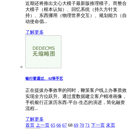
近期还将推出文心大模子最新版推理模子。而整合
大模子（根本认知）、回忆系统（持久方针支
持）、东西挪用（物理世界交互）、规划能力（自
动使命倡...
了解更多
银行要通过、AI等手艺
正在提拔办事效率的同时，鞭策客户线上办事质效
实现全方位跃升。通过度数据建立客户精准画像，
手机银行正派历东西-平台-生态的演进，简化融资
流程...
了解更多
首页
上一页
65
66
67
68
69
70
71
下一页
末页