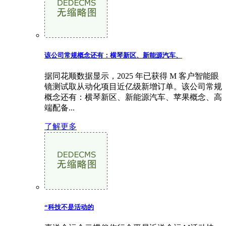
该公司常规概念还有：横琴新区、新能源汽车、
据同花顺数据显示，2025 年已获得 M 客户智能眼
镜测试取从动化项目近亿级新增订单。该公司常规
概念还有：横琴新区、新能源汽车、苹果概念、高
端配备...
了解更多
“科技不是活动的