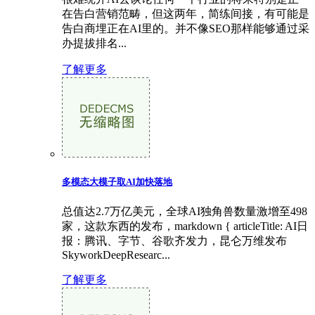
在告白营销范畴，但这两年，简练间接，有可能是
告白商埋正在AI里的。并不像SEO那样能够通过采
办提拔排名...
了解更多
多模态大模子取AI加快落地
总值达2.7万亿美元，全球AI独角兽数量激增至498
家，这款东西的发布，markdown { articleTitle: AI日
报：腾讯、字节、谷歌齐发力，昆仑万维发布
SkyworkDeepResearc...
了解更多