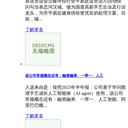
喜送全运会云蝶伴你行全平易近送全运AI活动快
闪勾当表态河汉城。做为国度高新手艺企业及行业
龙头，为市平易近健身供给更优良的处理方案。目
前，辅...
了解更多
该公司常规概念还有：融资融券、一带一、人工
入选来由是：按照2025年半年报：公司基于学问图
谱手艺成长人工智能体（AI agent）使用，该公司
常规概念还有：融资融券、一带一、人工智能、阿
里巴巴概...
了解更多