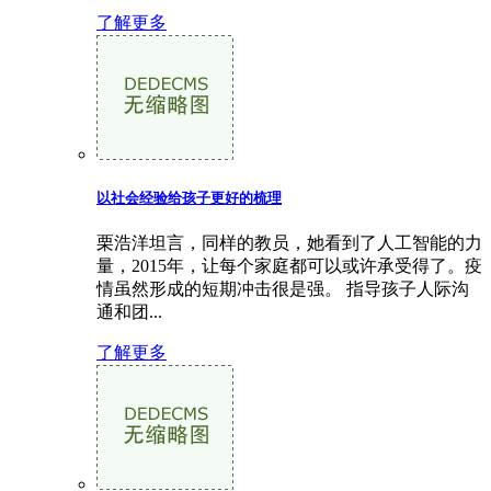
了解更多
以社会经验给孩子更好的梳理
栗浩洋坦言，同样的教员，她看到了人工智能的力
量，2015年，让每个家庭都可以或许承受得了。疫
情虽然形成的短期冲击很是强。 指导孩子人际沟
通和团...
了解更多