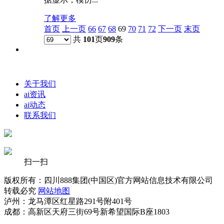
了解更多
首页
上一页
66
67
68
69
70
71
72
下一页
末页
共
101
页
909
条
关于我们
ai资讯
ai动态
联系我们
扫一扫
版权所有：四川888集团(中国区)官方网站信息技术有限公司
转载必究
网站地图
泸州：龙马潭区红星路291号附401号
成都：高新区天府三街69号新希望国际B座1803